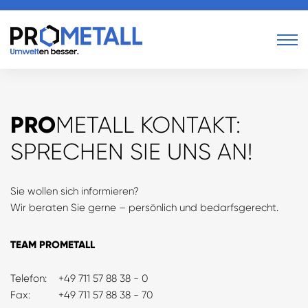
PRO
METALL
PRO
PRO
PRO
PRO
METALL
RECYCLING
SERVICE
U
PRO
METALL KONTAKT:
PRO
RECYCLING
Über uns
NE-Metalle
Abbruch und
Umwelt
SPRECHEN SIE UNS AN!
Standorte
Stahlschrott
Demontage
Trimoda
PRO
SERVICE
Kontakt
Legierter Schrott
Lohnpresse
Material
Sie wollen sich informieren?
Wir beraten Sie gerne – persönlich und bedarfsgerecht.
Karriere
Wert- und
Container und
PRO
UMWELT
Aktuelles
Reststoffe
Logistik
TEAM PROMETALL
Downloads
Telefon:
+49 711 57 88 38 -
0
Fax:
+49 711 57 88 38 - 70